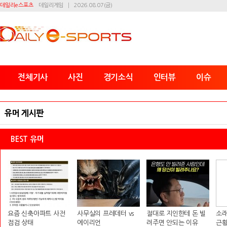
데일리e스포츠
데일리게임
2026.08.07(금)
전체기사
사진
경기소식
인터뷰
이슈
유머 게시판
BEST 유머
요즘 신축아파트 사전
사무실의 프레데터 vs
절대로 지인한테 돈 빌
소래
점검 상태
에이리언
려주면 안되는 이유
근황