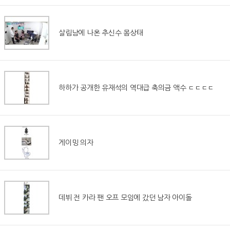
살림남에 나온 추신수 몸상태
하하가 공개한 유재석의 역대급 축의금 액수 ㄷㄷㄷㄷ
게이밍 의자
데뷔 전 카라 팬 오프 모임에 갔던 남자 아이돌