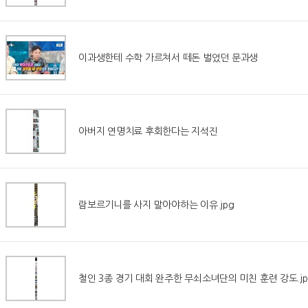
이과생한테 수학 가르쳐서 떼돈 벌었던 문과생
아버지 연명치료 후회한다는 지석진
람보르기니를 사지 말아야하는 이유.jpg
철인 3종 경기 대회 완주한 무쇠소녀단의 미친 훈련 강도.jp