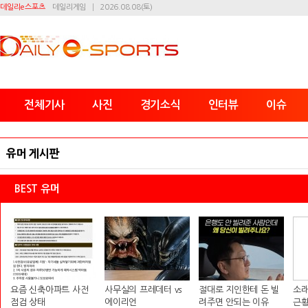
데일리e스포츠
데일리게임
2026.08.08(토)
전체기사
사진
경기소식
인터뷰
이슈
유머 게시판
BEST 유머
요즘 신축아파트 사전
사무실의 프레데터 vs
절대로 지인한테 돈 빌
소래
점검 상태
에이리언
려주면 안되는 이유
근황