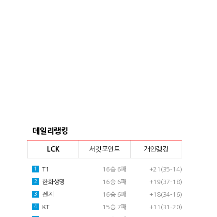
데일리랭킹
LCK
서킷포인트
개인랭킹
T1
16승 6패
+21(35-14)
1
한화생명
16승 6패
+19(37-18)
2
젠지
16승 6패
+18(34-16)
3
KT
15승 7패
+11(31-20)
4