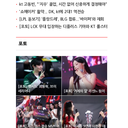
kt 고동빈, "'지우' 콜업, 시간 없어 신중하게 결정해야"
'쇼메이커' 활약... DK, kt에 2대1 역전승
[LPL 돋보기] '플랑드레', BLG 합류...'바이퍼'와 재회
[포토] LCK 무대 입장하는 디플러스 기아와 KT 롤스터
포토
[포토] '루시드' 최용혁, 브이
세리머니
[포토] '거제의 딸' 리센느 원이
[포토] 서든 챔스 결승 MVP 이
[포토] 이세돌 9단과 이현경 아