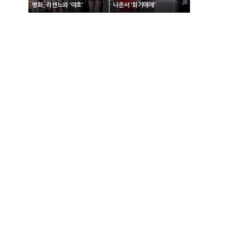
병화, 리센느와 '야호'
나운서 '화기애애'