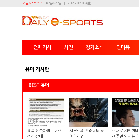
데일리e스포츠
데일리게임
2026.08.09(일)
전체기사
사진
경기소식
인터뷰
유머 게시판
BEST 유머
요즘 신축아파트 사전
사무실의 프레데터 vs
절대로 지인한테
점검 상태
에이리언
려주면 안되는 