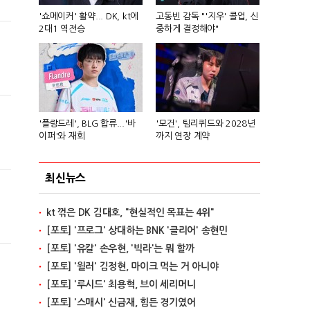
'쇼메이커' 활약... DK, kt에
고동빈 감독 "'지우' 콜업, 신
2대1 역전승
중하게 결정해야"
'플랑드레', BLG 합류...'바
'모건', 팀리퀴드와 2028년
이퍼'와 재회
까지 연장 계약
최신뉴스
kt 꺾은 DK 김대호, "현실적인 목표는 4위"
[포토] '프로그' 상대하는 BNK '클리어' 송현민
[포토] '유칼' 손우현, '빅라'는 뭐 할까
[포토] '윌러' 김정현, 마이크 먹는 거 아니야
[포토] '루시드' 최용혁, 브이 세리머니
[포토] '스매시' 신금재, 힘든 경기였어