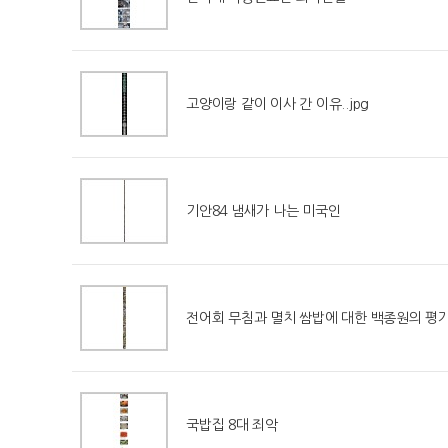
고양이랑 같이 이사 간 이유..jpg
기안84 냄새가 나는 미국인
전어회 무침과 멸치 쌈밥에 대한 백종원의 평가.
국밥집 8대 죄악