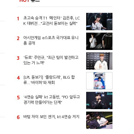
HOT
뉴스
1
초고속 승격 T1 '페인터' 김은후, LC
K 데뷔전..."교전서 돋보이는 실력"
2
아시안게임 e스포츠 국가대표 유니
폼 공개
3
'듀로' 주민규, "최근 팀이 발전하고
있는 거 느껴"
4
[LPL 돋보기] '플랑드레', BLG 합
류...'바이퍼'와 재회
5
'4연승 실패' kt 고동빈, "PO 앞두고
경기력 만들어가는 단계"
6
바텀 차이 보인 젠지, kt 4연승 저지