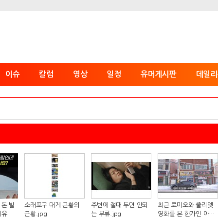
이슈
칼럼
영상
일정
유머게시판
데일리
 돈 빌
소래포구 대게 근황의
주변에 절대 두면 안되
최근 로미오와 줄리엣
이유
근황.jpg
는 부류.jpg
영화를 본 한가인 아들