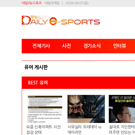
데일리e스포츠
데일리게임
2026.08.07(금)
전체기사
사진
경기소식
인터뷰
유머 게시판
BEST 유머
요즘 신축아파트 사전
사무실의 프레데터 vs
절대로 지인한테
점검 상태
에이리언
려주면 안되는 