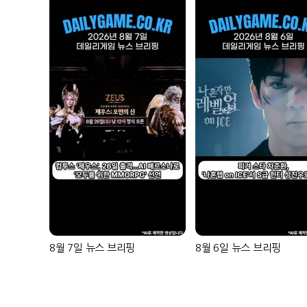
8월 7일 뉴스 브리핑
8월 6일 뉴스 브리핑