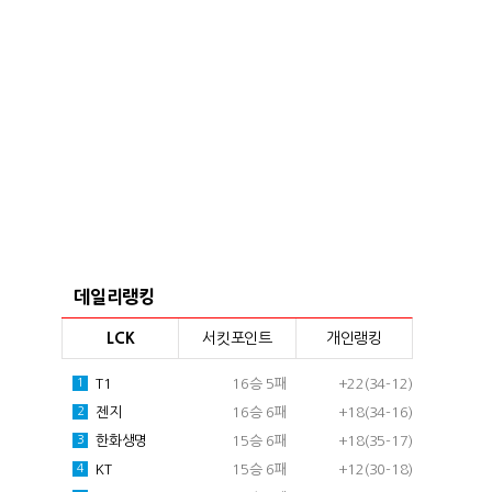
데일리랭킹
LCK
서킷포인트
개인랭킹
T1
16승 5패
+22(34-12)
1
젠지
16승 6패
+18(34-16)
2
한화생명
15승 6패
+18(35-17)
3
KT
15승 6패
+12(30-18)
4