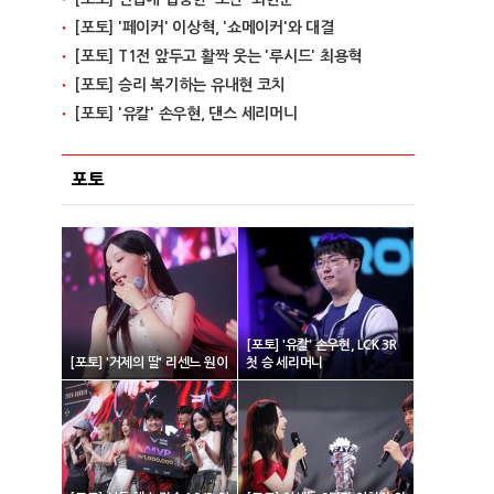
[포토] '페이커' 이상혁, '쇼메이커'와 대결
[포토] T1전 앞두고 활짝 웃는 '루시드' 최용혁
[포토] 승리 복기하는 유내현 코치
[포토] '유칼' 손우현, 댄스 세리머니
포토
[포토] '유칼' 손우현, LCK 3R
[포토] '거제의 딸' 리센느 원이
첫 승 세리머니