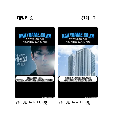
데일리 숏
전체보기
8월 6일 뉴스 브리핑
8월 5일 뉴스 브리핑