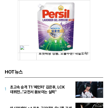
HOT뉴스
초고속 승격 T1 '페인터' 김은후, LCK
1
데뷔전..."교전서 돋보이는 실력"