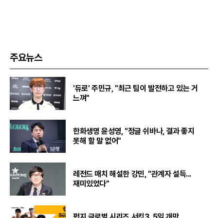
주요뉴스
'듀로' 주민규, "최근 팀이 발전하고 있는 거
느껴"
한화생명 윤성영, "정글 쉬바나, 결과 좋지
못해 할 말 없어"
레전드 매치 해설한 강민, "관계자 설득...
재미있었다"
펍지 글로벌 시리즈 서킷3, 5일 개막