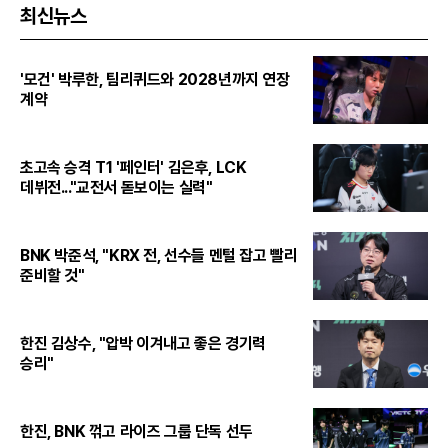
최신뉴스
'모건' 박루한, 팀리퀴드와 2028년까지 연장
계약
초고속 승격 T1 '페인터' 김은후, LCK
데뷔전..."교전서 돋보이는 실력"
BNK 박준석, "KRX 전, 선수들 멘털 잡고 빨리
준비할 것"
한진 김상수, "압박 이겨내고 좋은 경기력
승리"
한진, BNK 꺾고 라이즈 그룹 단독 선두