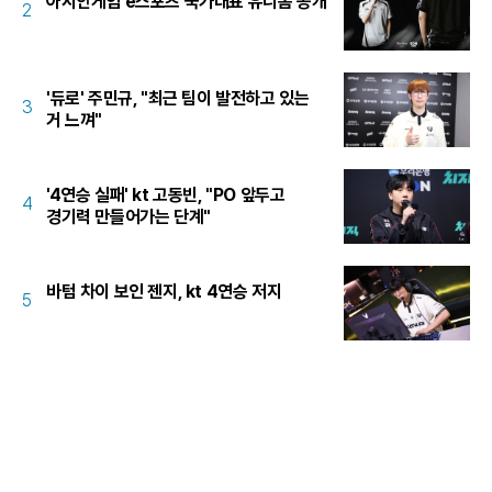
아시안게임 e스포츠 국가대표 유니폼 공개
2
'듀로' 주민규, "최근 팀이 발전하고 있는
3
거 느껴"
'4연승 실패' kt 고동빈, "PO 앞두고
4
경기력 만들어가는 단계"
바텀 차이 보인 젠지, kt 4연승 저지
5