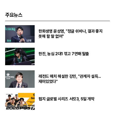
주요뉴스
한화생명 윤성영, "정글 쉬바나, 결과 좋지
못해 할 말 없어"
한진, 농심 2대1 꺾고 7연패 탈출
레전드 매치 해설한 강민, "관계자 설득...
재미있었다"
펍지 글로벌 시리즈 서킷3, 5일 개막