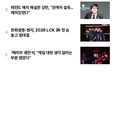
레전드 매치 해설한 강민, "관계자 설득...
3
재미있었다"
한화생명-젠지, 2026 LCK 3R 첫 승
4
놓고 맞대결
'케리아' 류민석, "게임 대한 생각 갈리는
5
부분 많았다"