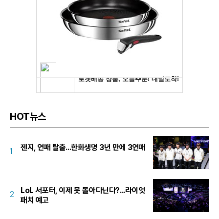
HOT뉴스
젠지, 연패 탈출...한화생명 3년 만에 3연패
1
LoL 서포터, 이제 못 돌아다닌다?...라이엇
2
패치 예고