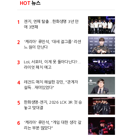
HOT
뉴스
1
젠지, 연패 탈출...한화생명 3년 만
에 3연패
2
'케리아' 류민석, '대세 걸그룹' 리센
느 원이 만난다
3
LoL 서포터, 이제 못 돌아다닌다?...
라이엇 패치 예고
4
레전드 매치 해설한 강민, "관계자
설득...재미있었다"
5
한화생명-젠지, 2026 LCK 3R 첫 승
놓고 맞대결
6
'케리아' 류민석, "게임 대한 생각 갈
리는 부분 많았다"