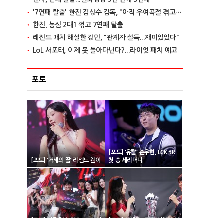
'7연패 탈출' 한진 김상수 감독, "아직 우여곡절 겪고 있다"
한진, 농심 2대1 꺾고 7연패 탈출
레전드 매치 해설한 강민, "관계자 설득...재미있었다"
LoL 서포터, 이제 못 돌아다닌다?...라이엇 패치 예고
포토
[포토] '유칼' 손우현, LCK 3R
[포토] '거제의 딸' 리센느 원이
첫 승 세리머니