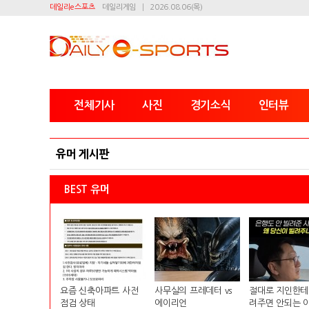
데일리e스포츠
데일리게임
2026.08.06(목)
전체기사
사진
경기소식
인터뷰
유머 게시판
BEST 유머
요즘 신축아파트 사전
사무실의 프레데터 vs
절대로 지인한테
점검 상태
에이리언
려주면 안되는 