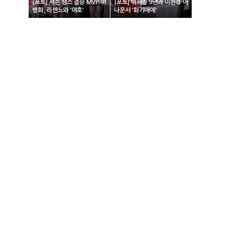
[포토] 서든 챔스 결승 MVP 이
[포토] 이세돌 9단과 이현경 아
병화, 리센느와 '야호'
나운서 '화기애애'