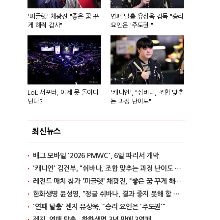
'피글렛' 채광진 "좋은 꿈 꾸
연패 탈출 유상욱 감독 "승리
게 해줘 감사"
요인은 '주도권'"
LoL 서포터, 이제 못 돌아다
'캐니언', "쉬바나, 조합 맞추
닌다?
는 과정 난이도"
최신뉴스
배그 모바일 '2026 PMWC', 6일 파리서 개막
'캐니언' 김건부, "쉬바나, 조합 맞추는 과정 난이도 있어"
레전드 매치 참가 '피글렛' 채광진, "좋은 꿈 꾸게 해줘 감사"
한화생명 윤성영, "정글 쉬바나, 결과 좋지 못해 할 말 없어"
'연패 탈출' 젠지 유상욱, "승리 요인은 '주도권'"
젠지, 연패 탈출...한화생명 3년 만에 3연패