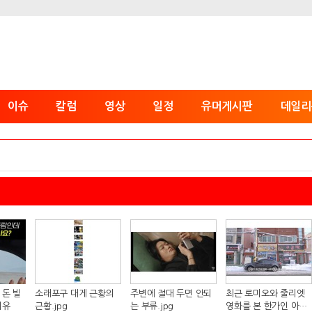
이슈
칼럼
영상
일정
유머게시판
데일리
 돈 빌
소래포구 대게 근황의
주변에 절대 두면 안되
최근 로미오와 줄리엣
이유
근황.jpg
는 부류.jpg
영화를 본 한가인 아들