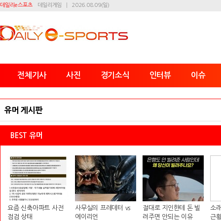
데일리e스포츠
데일리게임
2026.08.09(일)
전체기사
사진
경기소식
인터뷰
이슈
유머 게시판
BEST 유머
요즘 신축아파트 사전
사무실의 프레데터 vs
절대로 지인한테 돈 빌
소래
점검 상태
에이리언
려주면 안되는 이유
근황