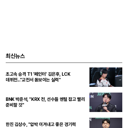
최신뉴스
초고속 승격 T1 '페인터' 김은후, LCK
데뷔전..."교전서 돋보이는 실력"
BNK 박준석, "KRX 전, 선수들 멘털 잡고 빨리
준비할 것"
한진 김상수, "압박 이겨내고 좋은 경기력