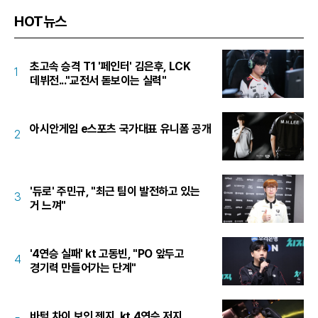
HOT뉴스
초고속 승격 T1 '페인터' 김은후, LCK
1
데뷔전..."교전서 돋보이는 실력"
아시안게임 e스포츠 국가대표 유니폼 공개
2
'듀로' 주민규, "최근 팀이 발전하고 있는
3
거 느껴"
'4연승 실패' kt 고동빈, "PO 앞두고
4
경기력 만들어가는 단계"
바텀 차이 보인 젠지, kt 4연승 저지