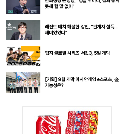
한화생명 윤성영, "정글 쉬바나, 결과 좋지
못해 할 말 없어"
레전드 매치 해설한 강민, "관계자 설득...
재미있었다"
펍지 글로벌 시리즈 서킷3, 5일 개막
[기획] 9월 개막 아시안게임 e스포츠, 金
가능성은?