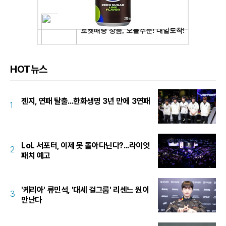
HOT뉴스
젠지, 연패 탈출...한화생명 3년 만에 3연패
1
LoL 서포터, 이제 못 돌아다닌다?...라이엇
2
패치 예고
'케리아' 류민석, '대세 걸그룹' 리센느 원이
3
만난다