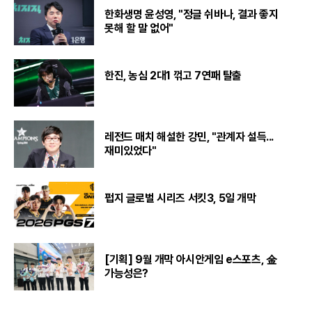
한화생명 윤성영, "정글 쉬바나, 결과 좋지
못해 할 말 없어"
한진, 농심 2대1 꺾고 7연패 탈출
레전드 매치 해설한 강민, "관계자 설득...
재미있었다"
펍지 글로벌 시리즈 서킷3, 5일 개막
[기획] 9월 개막 아시안게임 e스포츠, 金
가능성은?