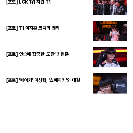
[포토] LCK 1위 지킨 T1
[포토] T1 이지훈 코치의 밴픽
[포토] 연습에 집중한 '도란' 최현준
[포토] '페이커' 이상혁, '쇼메이커'와 대결