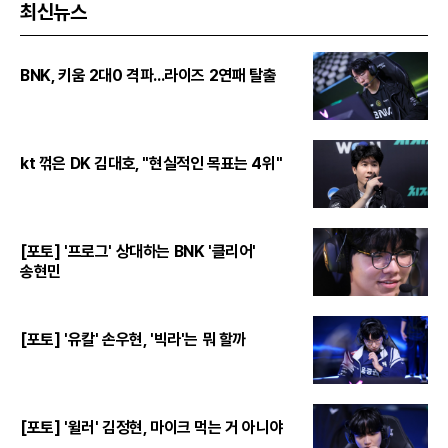
최신뉴스
BNK, 키움 2대0 격파...라이즈 2연패 탈출
kt 꺾은 DK 김대호, "현실적인 목표는 4위"
[포토] '프로그' 상대하는 BNK '클리어'
송현민
[포토] '유칼' 손우현, '빅라'는 뭐 할까
[포토] '윌러' 김정현, 마이크 먹는 거 아니야