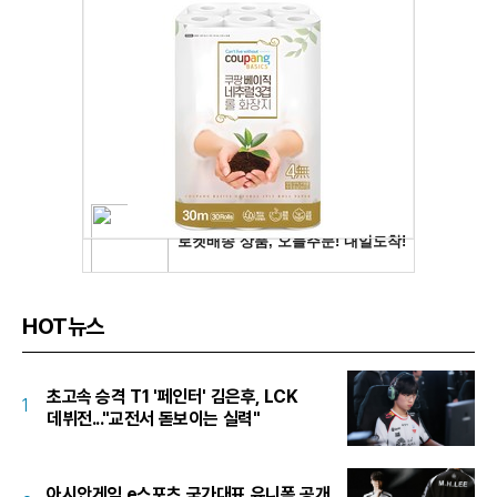
HOT뉴스
초고속 승격 T1 '페인터' 김은후, LCK
1
데뷔전..."교전서 돋보이는 실력"
아시안게임 e스포츠 국가대표 유니폼 공개