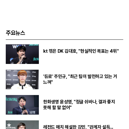
주요뉴스
kt 꺾은 DK 김대호, "현실적인 목표는 4위"
'듀로' 주민규, "최근 팀이 발전하고 있는 거
느껴"
한화생명 윤성영, "정글 쉬바나, 결과 좋지
못해 할 말 없어"
레전드 매치 해설한 강민, "관계자 설득...