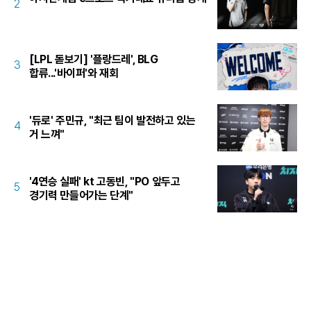
2
[LPL 돋보기] '플랑드레', BLG
3
합류...'바이퍼'와 재회
'듀로' 주민규, "최근 팀이 발전하고 있는
4
거 느껴"
'4연승 실패' kt 고동빈, "PO 앞두고
5
경기력 만들어가는 단계"