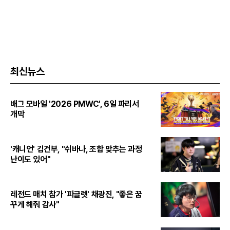
최신뉴스
배그 모바일 '2026 PMWC', 6일 파리서
개막
'캐니언' 김건부, "쉬바나, 조합 맞추는 과정
난이도 있어"
레전드 매치 참가 '피글렛' 채광진, "좋은 꿈
꾸게 해줘 감사"