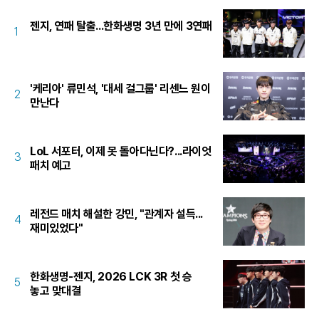
젠지, 연패 탈출...한화생명 3년 만에 3연패
1
'케리아' 류민석, '대세 걸그룹' 리센느 원이
2
만난다
LoL 서포터, 이제 못 돌아다닌다?...라이엇
3
패치 예고
레전드 매치 해설한 강민, "관계자 설득...
4
재미있었다"
한화생명-젠지, 2026 LCK 3R 첫 승
5
놓고 맞대결