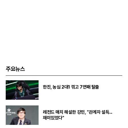
주요뉴스
한진, 농심 2대1 꺾고 7연패 탈출
레전드 매치 해설한 강민, "관계자 설득...
재미있었다"