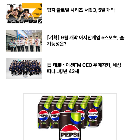
펍지 글로벌 시리즈 서킷3, 5일 개막
[기획] 9월 개막 아시안게임 e스포츠, 金
가능성은?
日 데토네이션FM CEO 우메자키, 세상
떠나...향년 43세