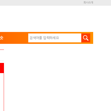
회사소개
숏