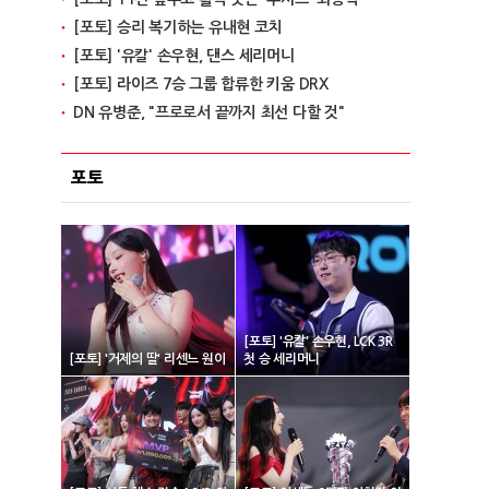
[포토] 승리 복기하는 유내현 코치
[포토] '유칼' 손우현, 댄스 세리머니
[포토] 라이즈 7승 그룹 합류한 키움 DRX
DN 유병준, "프로로서 끝까지 최선 다할 것"
포토
[포토] '유칼' 손우현, LCK 3R
[포토] '거제의 딸' 리센느 원이
첫 승 세리머니