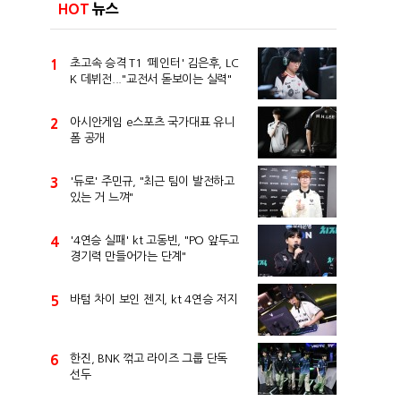
HOT
뉴스
1
초고속 승격 T1 '페인터' 김은후, LC
K 데뷔전..."교전서 돋보이는 실력"
2
아시안게임 e스포츠 국가대표 유니
폼 공개
3
'듀로' 주민규, "최근 팀이 발전하고
있는 거 느껴"
4
'4연승 실패' kt 고동빈, "PO 앞두고
경기력 만들어가는 단계"
5
바텀 차이 보인 젠지, kt 4연승 저지
6
한진, BNK 꺾고 라이즈 그룹 단독
선두