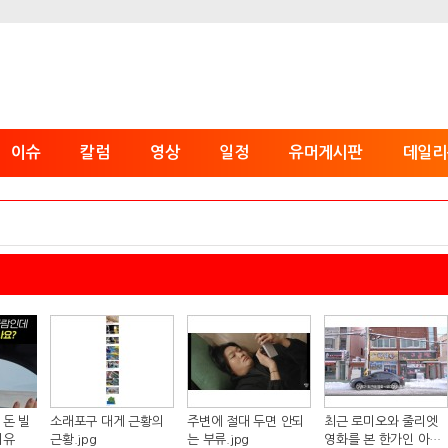
이슈
칼럼
영상
일정
유머게시판
데일리
 돈 빌
소래포구 대게 근황의
주변에 절대 두면 안되
최근 로미오와 줄리엣
이유
근황.jpg
는 부류.jpg
영화를 본 한가인 아들