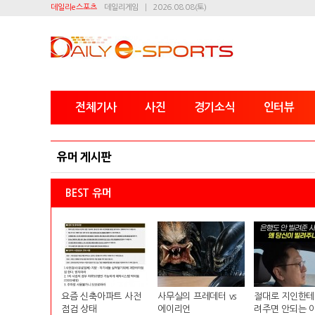
데일리e스포츠
데일리게임
2026.08.08(토)
전체기사
사진
경기소식
인터뷰
유머 게시판
BEST 유머
요즘 신축아파트 사전
사무실의 프레데터 vs
절대로 지인한테
점검 상태
에이리언
려주면 안되는 