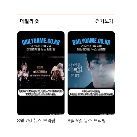
데일리 숏
전체보기
8월 7일 뉴스 브리핑
8월 6일 뉴스 브리핑