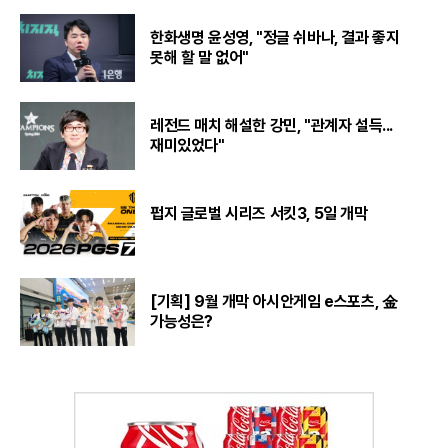
한화생명 윤성영, "정글 쉬바나, 결과 좋지
못해 할 말 없어"
레전드 매치 해설한 강민, "관계자 설득...
재미있었다"
펍지 글로벌 시리즈 서킷3, 5일 개막
[기획] 9월 개막 아시안게임 e스포츠, 金
가능성은?