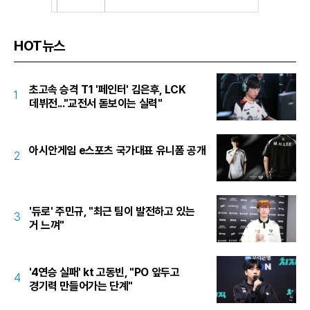
HOT뉴스
초고속 승격 T1 '페인터' 김은후, LCK
1
데뷔전..."교전서 돋보이는 실력"
아시안게임 e스포츠 국가대표 유니폼 공개
2
'듀로' 주민규, "최근 팀이 발전하고 있는
3
거 느껴"
'4연승 실패' kt 고동빈, "PO 앞두고
4
경기력 만들어가는 단계"