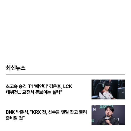
최신뉴스
초고속 승격 T1 '페인터' 김은후, LCK
데뷔전..."교전서 돋보이는 실력"
BNK 박준석, "KRX 전, 선수들 멘털 잡고 빨리
준비할 것"