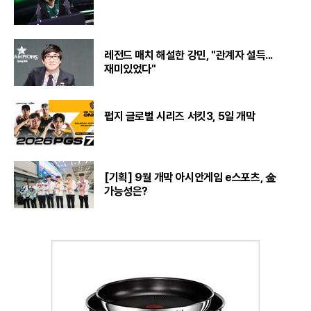
레전드 매치 해설한 강민, "관계자 설득...
재미있었다"
펍지 글로벌 시리즈 서킷3, 5일 개막
[기획] 9월 개막 아시안게임 e스포츠, 金
가능성은?