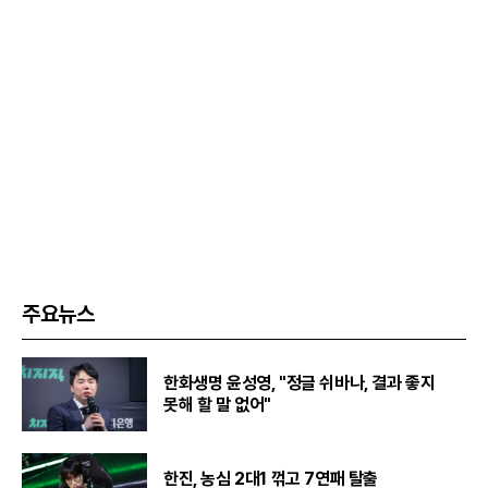
주요뉴스
한화생명 윤성영, "정글 쉬바나, 결과 좋지
못해 할 말 없어"
한진, 농심 2대1 꺾고 7연패 탈출