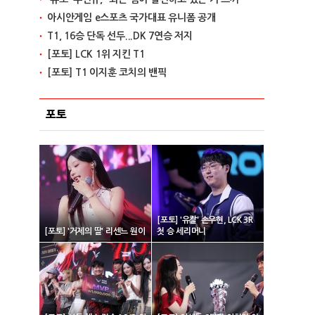
아시안게임 e스포츠 국가대표 유니폼 공개
T1, 16승 단독 선두...DK 7연승 저지
[포토] LCK 1위 지킨 T1
[포토] T1 이지훈 코치의 밴픽
포토
[포토] '유칼' 손우현, LCK 3R
[포토] '거제의 딸' 리센느 원이
첫 승 세리머니