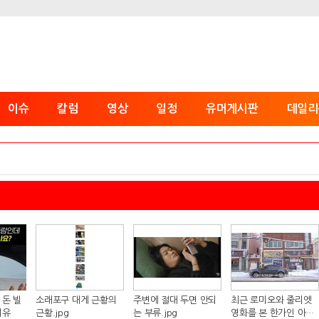
이슈
칼럼
영상
일정
유머게시판
데일리
 돈 빌
소래포구 대게 근황의
주변에 절대 두면 안되
최근 로미오와 줄리엣
이유
근황.jpg
는 부류.jpg
영화를 본 한가인 아들