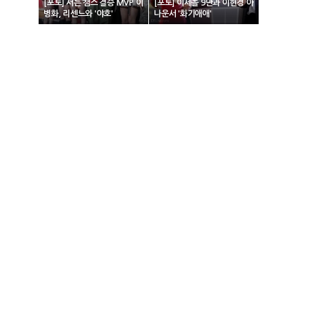
[포토] 서든 챔스 결승 MVP 이
[포토] 이세돌 9단과 이현경 아
병화, 리센느와 '야호'
나운서 '화기애애'