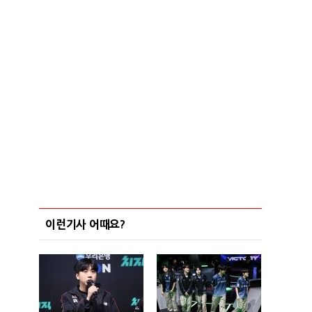
이런기사 어때요?