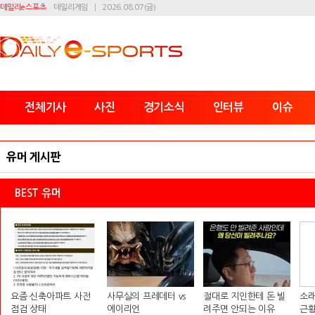
데일리e스포츠
데일리게임
2026.08.07(금)
전체기사
사진
경기소식
인터뷰
이슈
유머 게시판
BEST 유머
요즘 신축아파트 사전
사무실의 프레데터 vs
절대로 지인한테 돈 빌
소래
점검 상태
에이리언
려주면 안되는 이유
근황