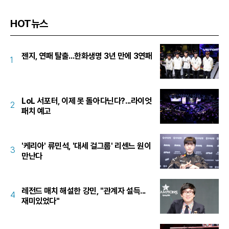
HOT뉴스
젠지, 연패 탈출...한화생명 3년 만에 3연패
1
LoL 서포터, 이제 못 돌아다닌다?...라이엇
2
패치 예고
'케리아' 류민석, '대세 걸그룹' 리센느 원이
3
만난다
레전드 매치 해설한 강민, "관계자 설득...
4
재미있었다"