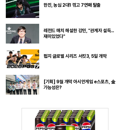
한진, 농심 2대1 꺾고 7연패 탈출
레전드 매치 해설한 강민, "관계자 설득...
재미있었다"
펍지 글로벌 시리즈 서킷3, 5일 개막
[기획] 9월 개막 아시안게임 e스포츠, 金
가능성은?