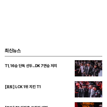
최신뉴스
T1, 16승 단독 선두...DK 7연승 저지
[포토] LCK 1위 지킨 T1