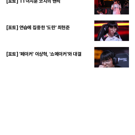
[포토] T1 이지훈 코치의 밴픽
[포토] 연습에 집중한 '도란' 최현준
[포토] '페이커' 이상혁, '쇼메이커'와 대결