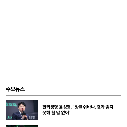
주요뉴스
한화생명 윤성영, "정글 쉬바나, 결과 좋지
못해 할 말 없어"