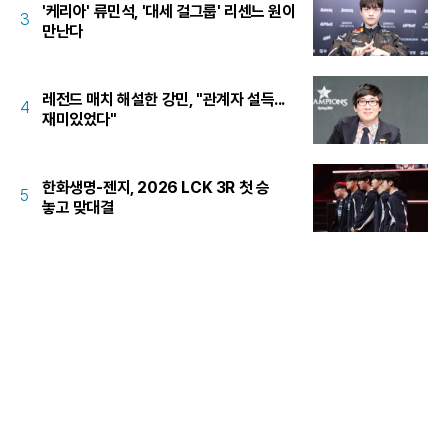
'케리아' 류민석, '대세 걸그룹' 리센느 원이
3
만난다
레전드 매치 해설한 강민, "관계자 설득...
4
재미있었다"
한화생명-젠지, 2026 LCK 3R 첫 승
5
놓고 맞대결