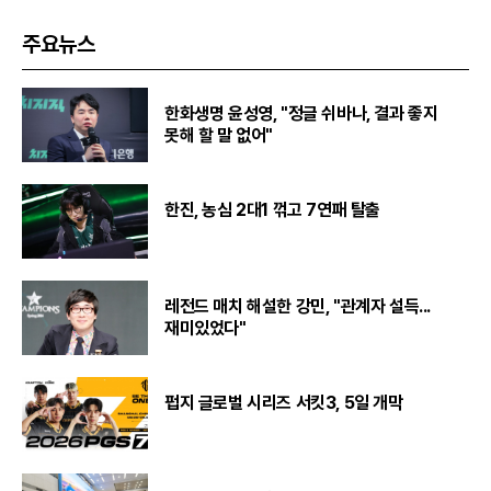
주요뉴스
한화생명 윤성영, "정글 쉬바나, 결과 좋지
못해 할 말 없어"
한진, 농심 2대1 꺾고 7연패 탈출
레전드 매치 해설한 강민, "관계자 설득...
재미있었다"
펍지 글로벌 시리즈 서킷3, 5일 개막