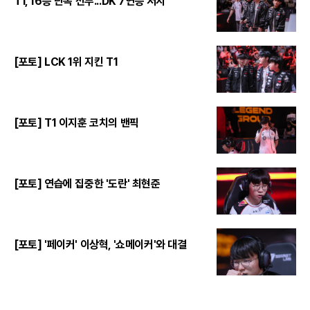
T1, 16승 단독 선두...DK 7연승 저지
[포토] LCK 1위 지킨 T1
[포토] T1 이지훈 코치의 밴픽
[포토] 연습에 집중한 '도란' 최현준
[포토] '페이커' 이상혁, '쇼메이커'와 대결