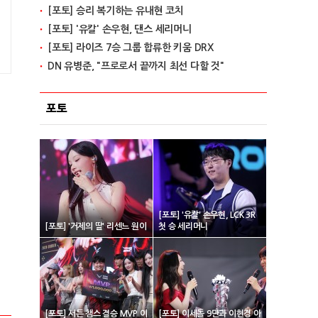
[포토] 승리 복기하는 유내현 코치
[포토] '유칼' 손우현, 댄스 세리머니
[포토] 라이즈 7승 그룹 합류한 키움 DRX
DN 유병준, "프로로서 끝까지 최선 다할 것"
포토
[포토] '유칼' 손우현, LCK 3R
[포토] '거제의 딸' 리센느 원이
첫 승 세리머니
[포토] 서든 챔스 결승 MVP 이
[포토] 이세돌 9단과 이현경 아