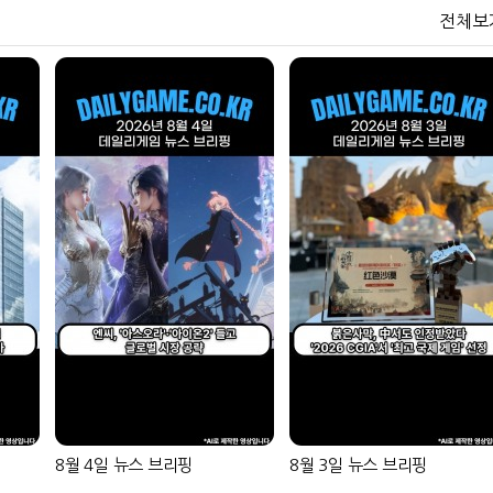
전체보
8월 4일 뉴스 브리핑
8월 3일 뉴스 브리핑