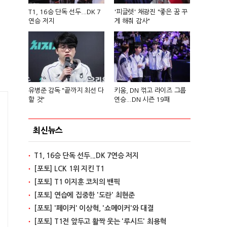
T1, 16승 단독 선두...DK 7
'피글렛' 채광진 "좋은 꿈 꾸
연승 저지
게 해줘 감사"
유병준 감독 "끝까지 최선 다
키움, DN 꺾고 라이즈 그룹
할 것"
연승...DN 시즌 19패
최신뉴스
T1, 16승 단독 선두...DK 7연승 저지
[포토] LCK 1위 지킨 T1
[포토] T1 이지훈 코치의 밴픽
[포토] 연습에 집중한 '도란' 최현준
[포토] '페이커' 이상혁, '쇼메이커'와 대결
[포토] T1전 앞두고 활짝 웃는 '루시드' 최용혁