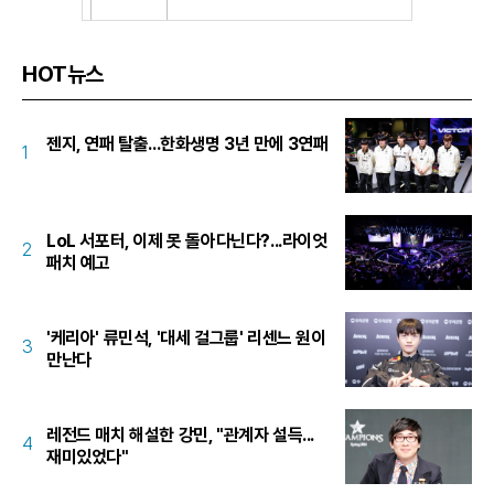
HOT뉴스
젠지, 연패 탈출...한화생명 3년 만에 3연패
1
LoL 서포터, 이제 못 돌아다닌다?...라이엇
2
패치 예고
'케리아' 류민석, '대세 걸그룹' 리센느 원이
3
만난다
레전드 매치 해설한 강민, "관계자 설득...
4
재미있었다"