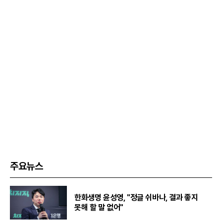
주요뉴스
한화생명 윤성영, "정글 쉬바나, 결과 좋지
못해 할 말 없어"