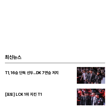
최신뉴스
T1, 16승 단독 선두...DK 7연승 저지
[포토] LCK 1위 지킨 T1