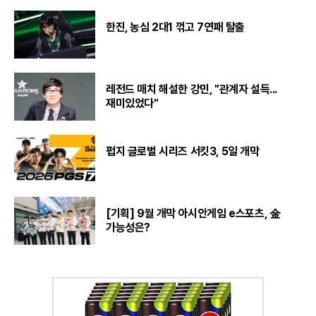
한진, 농심 2대1 꺾고 7연패 탈출
레전드 매치 해설한 강민, "관계자 설득...
재미있었다"
펍지 글로벌 시리즈 서킷3, 5일 개막
[기획] 9월 개막 아시안게임 e스포츠, 金
가능성은?