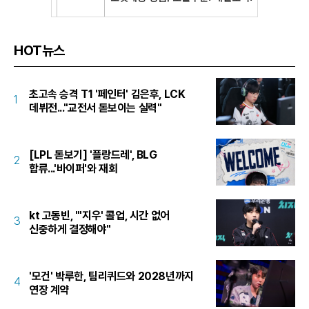
HOT뉴스
초고속 승격 T1 '페인터' 김은후, LCK
1
데뷔전..."교전서 돋보이는 실력"
[LPL 돋보기] '플랑드레', BLG
2
합류...'바이퍼'와 재회
kt 고동빈, "'지우' 콜업, 시간 없어
3
신중하게 결정해야"
'모건' 박루한, 팀리퀴드와 2028년까지
4
연장 계약