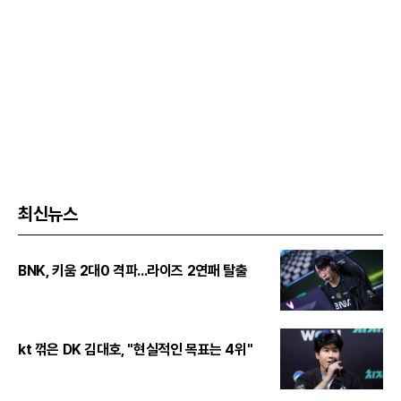
최신뉴스
BNK, 키움 2대0 격파...라이즈 2연패 탈출
kt 꺾은 DK 김대호, "현실적인 목표는 4위"