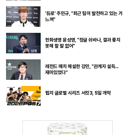
'듀로' 주민규, "최근 팀이 발전하고 있는 거
느껴"
한화생명 윤성영, "정글 쉬바나, 결과 좋지
못해 할 말 없어"
레전드 매치 해설한 강민, "관계자 설득...
재미있었다"
펍지 글로벌 시리즈 서킷3, 5일 개막