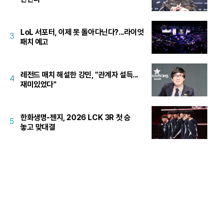
LoL 서포터, 이제 못 돌아다닌다?...라이엇
3
패치 예고
레전드 매치 해설한 강민, "관계자 설득...
4
재미있었다"
한화생명-젠지, 2026 LCK 3R 첫 승
5
놓고 맞대결