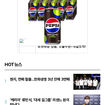
HOT뉴스
젠지, 연패 탈출...한화생명 3년 만에 3연패
1
'케리아' 류민석, '대세 걸그룹' 리센느 원이
2
만난다