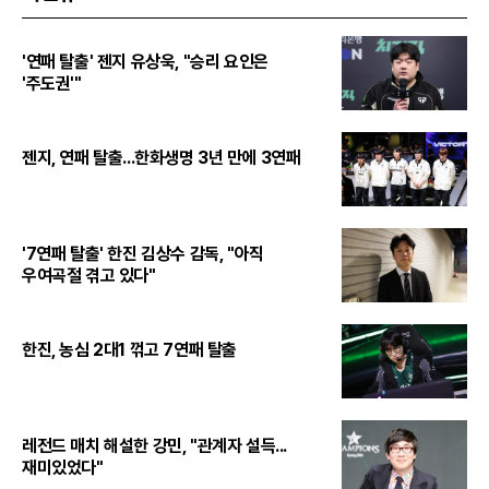
'연패 탈출' 젠지 유상욱, "승리 요인은
'주도권'"
젠지, 연패 탈출...한화생명 3년 만에 3연패
'7연패 탈출' 한진 김상수 감독, "아직
우여곡절 겪고 있다"
한진, 농심 2대1 꺾고 7연패 탈출
레전드 매치 해설한 강민, "관계자 설득...
재미있었다"