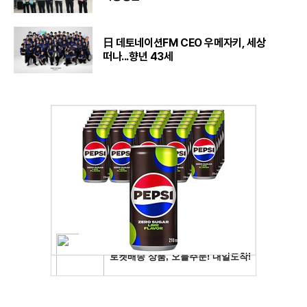
日 데토네이션FM CEO 우메자키, 세상
떠나...향년 43세