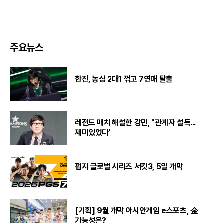
주요뉴스
한진, 농심 2대1 꺾고 7연패 탈출
레전드 매치 해설한 강민, "관계자 설득...
재미있었다"
펍지 글로벌 시리즈 서킷3, 5일 개막
[기획] 9월 개막 아시안게임 e스포츠, 金
가능성은?