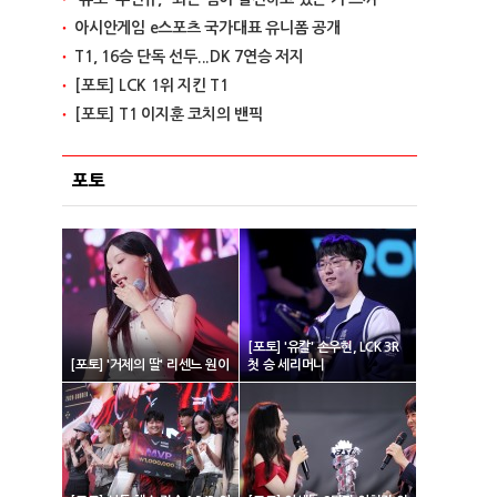
아시안게임 e스포츠 국가대표 유니폼 공개
T1, 16승 단독 선두...DK 7연승 저지
[포토] LCK 1위 지킨 T1
[포토] T1 이지훈 코치의 밴픽
포토
[포토] '유칼' 손우현, LCK 3R
[포토] '거제의 딸' 리센느 원이
첫 승 세리머니