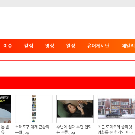
이슈
칼럼
영상
일정
유머게시판
데일리
 돈 빌
소래포구 대게 근황의
주변에 절대 두면 안되
최근 로미오와 줄리엣
이유
근황.jpg
는 부류.jpg
영화를 본 한가인 아들