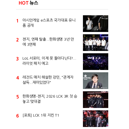
HOT
뉴스
1
아시안게임 e스포츠 국가대표 유니
폼 공개
2
젠지, 연패 탈출...한화생명 3년 만
에 3연패
3
LoL 서포터, 이제 못 돌아다닌다?...
라이엇 패치 예고
4
레전드 매치 해설한 강민, "관계자
설득...재미있었다"
5
한화생명-젠지, 2026 LCK 3R 첫 승
놓고 맞대결
6
[포토] LCK 1위 지킨 T1