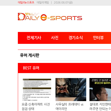
데일리e스포츠
데일리게임
2026.08.07(금)
전체기사
사진
경기소식
인터뷰
유머 게시판
BEST 유머
요즘 신축아파트 사전
사무실의 프레데터 vs
절대로 지인한테
점검 상태
에이리언
려주면 안되는 