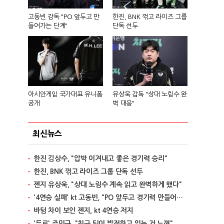
고동빈 감독 "PO 앞두고 만
한진, BNK 꺾고 라이즈 그룹
들어가는 단계"
단독 선두
아시안게임 국가대표 유니폼
유상욱 감독 "상대 노림수 완
공개
벽 대응"
최신뉴스
한진 김상수, "압박 이겨내고 좋은 경기력 승리"
한진, BNK 꺾고 라이즈 그룹 단독 선두
젠지 유상욱, "상대 노림수 계속 읽고 완벽하게 했다"
'4연승 실패' kt 고동빈, "PO 앞두고 경기력 만들어가는 단계"
바텀 차이 보인 젠지, kt 4연승 저지
'듀로' 주민규, "최근 팀이 발전하고 있는 거 느껴"