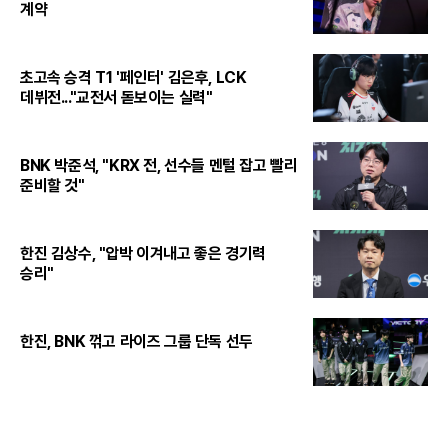
계약
초고속 승격 T1 '페인터' 김은후, LCK
데뷔전..."교전서 돋보이는 실력"
BNK 박준석, "KRX 전, 선수들 멘털 잡고 빨리
준비할 것"
한진 김상수, "압박 이겨내고 좋은 경기력
승리"
한진, BNK 꺾고 라이즈 그룹 단독 선두