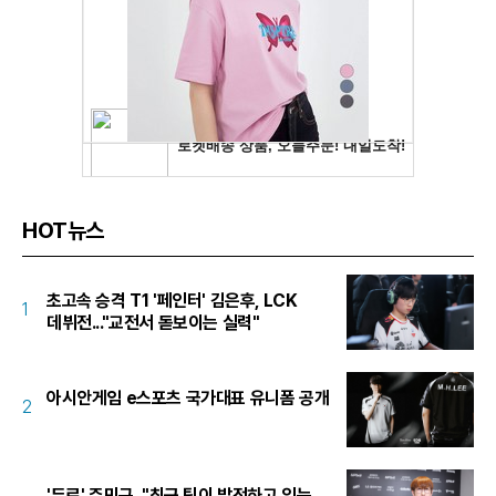
HOT뉴스
초고속 승격 T1 '페인터' 김은후, LCK
1
데뷔전..."교전서 돋보이는 실력"
아시안게임 e스포츠 국가대표 유니폼 공개
2
'듀로' 주민규, "최근 팀이 발전하고 있는