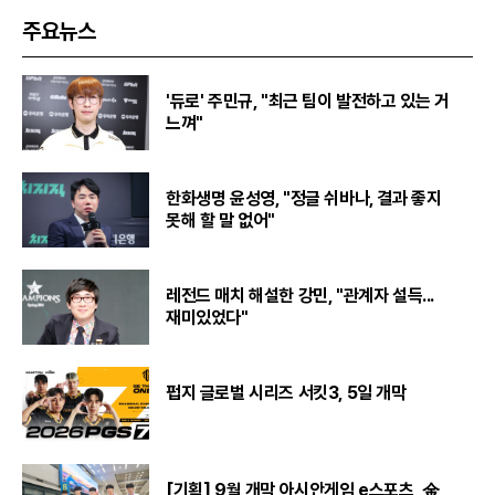
주요뉴스
'듀로' 주민규, "최근 팀이 발전하고 있는 거
느껴"
한화생명 윤성영, "정글 쉬바나, 결과 좋지
못해 할 말 없어"
레전드 매치 해설한 강민, "관계자 설득...
재미있었다"
펍지 글로벌 시리즈 서킷3, 5일 개막
[기획] 9월 개막 아시안게임 e스포츠, 金