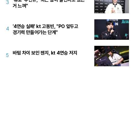
3
거 느껴"
'4연승 실패' kt 고동빈, "PO 앞두고
4
경기력 만들어가는 단계"
바텀 차이 보인 젠지, kt 4연승 저지
5