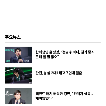
주요뉴스
한화생명 윤성영, "정글 쉬바나, 결과 좋지
못해 할 말 없어"
한진, 농심 2대1 꺾고 7연패 탈출
레전드 매치 해설한 강민, "관계자 설득...
재미있었다"