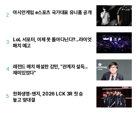
아시안게임 e스포츠 국가대표 유니폼 공개
2
LoL 서포터, 이제 못 돌아다닌다?...라이엇
3
패치 예고
레전드 매치 해설한 강민, "관계자 설득...
4
재미있었다"
한화생명-젠지, 2026 LCK 3R 첫 승
5
놓고 맞대결