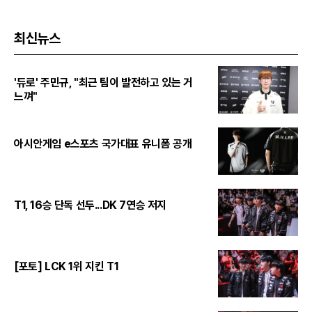
최신뉴스
'듀로' 주민규, "최근 팀이 발전하고 있는 거
느껴"
아시안게임 e스포츠 국가대표 유니폼 공개
T1, 16승 단독 선두...DK 7연승 저지
[포토] LCK 1위 지킨 T1