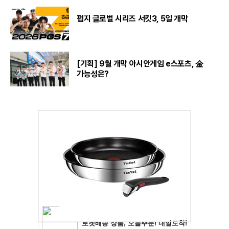
펍지 글로벌 시리즈 서킷3, 5일 개막
[기획] 9월 개막 아시안게임 e스포츠, 金
가능성은?