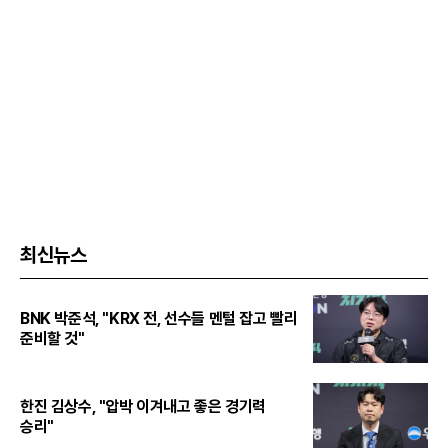
최신뉴스
BNK 박준석, "KRX 전, 선수들 멘털 잡고 빨리
준비할 것"
한진 김상수, "압박 이겨내고 좋은 경기력
승리"