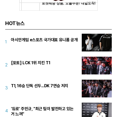
HOT뉴스
아시안게임 e스포츠 국가대표 유니폼 공개
1
[포토] LCK 1위 지킨 T1
2
T1, 16승 단독 선두...DK 7연승 저지
3
'듀로' 주민규, "최근 팀이 발전하고 있는
4
거 느껴"