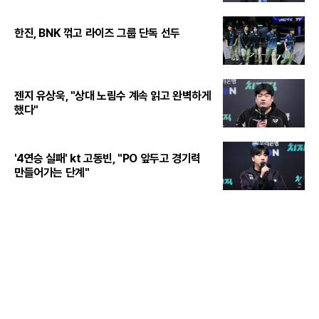
한진, BNK 꺾고 라이즈 그룹 단독 선두
젠지 유상욱, "상대 노림수 계속 읽고 완벽하게
했다"
'4연승 실패' kt 고동빈, "PO 앞두고 경기력
만들어가는 단계"