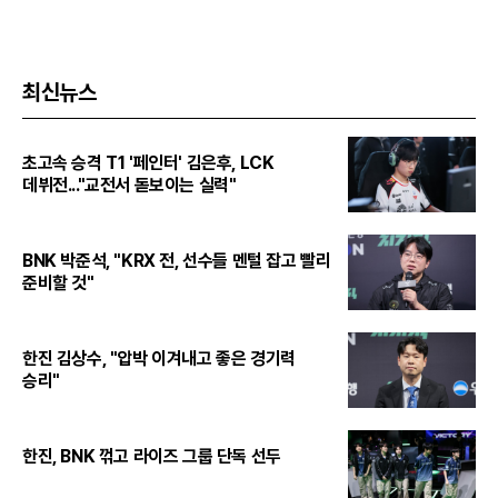
최신뉴스
초고속 승격 T1 '페인터' 김은후, LCK
데뷔전..."교전서 돋보이는 실력"
BNK 박준석, "KRX 전, 선수들 멘털 잡고 빨리
준비할 것"
한진 김상수, "압박 이겨내고 좋은 경기력
승리"
한진, BNK 꺾고 라이즈 그룹 단독 선두