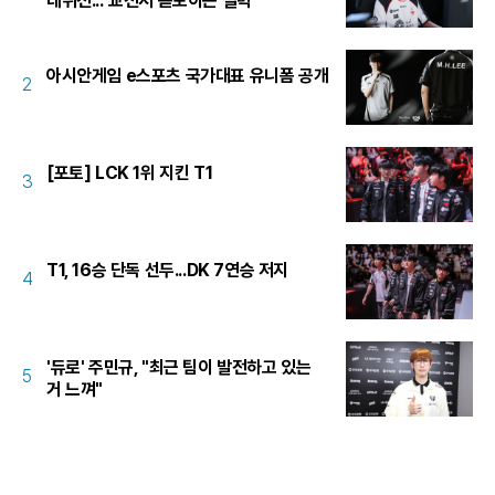
데뷔전..."교전서 돋보이는 실력"
아시안게임 e스포츠 국가대표 유니폼 공개
2
[포토] LCK 1위 지킨 T1
3
T1, 16승 단독 선두...DK 7연승 저지
4
'듀로' 주민규, "최근 팀이 발전하고 있는
5
거 느껴"