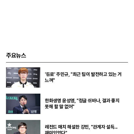
주요뉴스
'듀로' 주민규, "최근 팀이 발전하고 있는 거
느껴"
한화생명 윤성영, "정글 쉬바나, 결과 좋지
못해 할 말 없어"
레전드 매치 해설한 강민, "관계자 설득...
재미있었다"