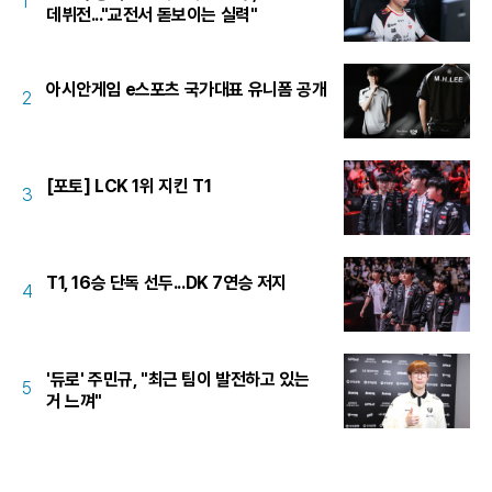
1
데뷔전..."교전서 돋보이는 실력"
아시안게임 e스포츠 국가대표 유니폼 공개
2
[포토] LCK 1위 지킨 T1
3
T1, 16승 단독 선두...DK 7연승 저지
4
'듀로' 주민규, "최근 팀이 발전하고 있는
5
거 느껴"