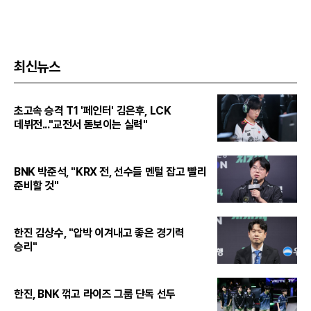
최신뉴스
초고속 승격 T1 '페인터' 김은후, LCK
데뷔전..."교전서 돋보이는 실력"
BNK 박준석, "KRX 전, 선수들 멘털 잡고 빨리
준비할 것"
한진 김상수, "압박 이겨내고 좋은 경기력
승리"
한진, BNK 꺾고 라이즈 그룹 단독 선두