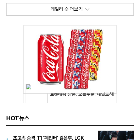
데일리 숏 더보기
HOT뉴스
초고속 승격 T1 '페인터' 김은후, LCK