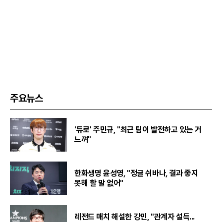
주요뉴스
'듀로' 주민규, "최근 팀이 발전하고 있는 거
느껴"
한화생명 윤성영, "정글 쉬바나, 결과 좋지
못해 할 말 없어"
레전드 매치 해설한 강민, "관계자 설득...