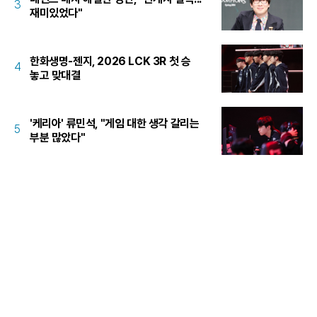
3
재미있었다"
한화생명-젠지, 2026 LCK 3R 첫 승
4
놓고 맞대결
'케리아' 류민석, "게임 대한 생각 갈리는
5
부분 많았다"