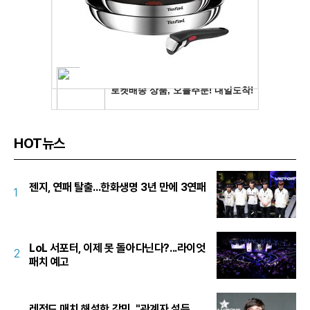
HOT뉴스
젠지, 연패 탈출...한화생명 3년 만에 3연패
1
LoL 서포터, 이제 못 돌아다닌다?...라이엇
2
패치 예고
레전드 매치 해설한 강민, "관계자 설득...