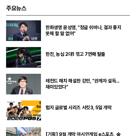
주요뉴스
한화생명 윤성영, "정글 쉬바나, 결과 좋지
못해 할 말 없어"
한진, 농심 2대1 꺾고 7연패 탈출
레전드 매치 해설한 강민, "관계자 설득...
재미있었다"
펍지 글로벌 시리즈 서킷3, 5일 개막
[기획] 9월 개막 아시안게임 e스포츠, 金