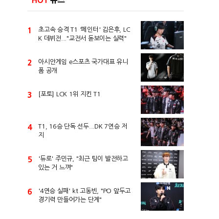
HOT
뉴스
1
초고속 승격 T1 '페인터' 김은후, LC
K 데뷔전..."교전서 돋보이는 실력"
2
아시안게임 e스포츠 국가대표 유니
폼 공개
3
[포토] LCK 1위 지킨 T1
4
T1, 16승 단독 선두...DK 7연승 저
지
5
'듀로' 주민규, "최근 팀이 발전하고
있는 거 느껴"
6
'4연승 실패' kt 고동빈, "PO 앞두고
경기력 만들어가는 단계"