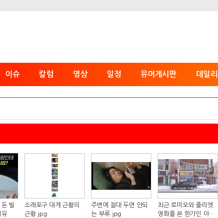
이슈
칼럼
영상
일정
유머게시판
데일리
 돈 빌
소래포구 대게 근황의
주변에 절대 두면 안되
최근 로미오와 줄리엣
이유
근황.jpg
는 부류.jpg
영화를 본 한가인 아들