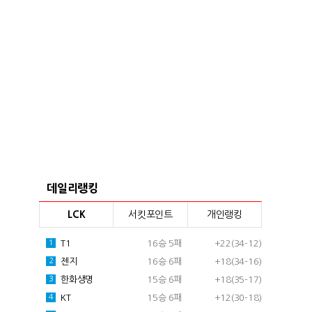
데일리랭킹
LCK
서킷포인트
개인랭킹
T1
16승 5패
+22(34-12)
1
젠지
16승 6패
+18(34-16)
2
한화생명
15승 6패
+18(35-17)
3
KT
15승 6패
+12(30-18)
4