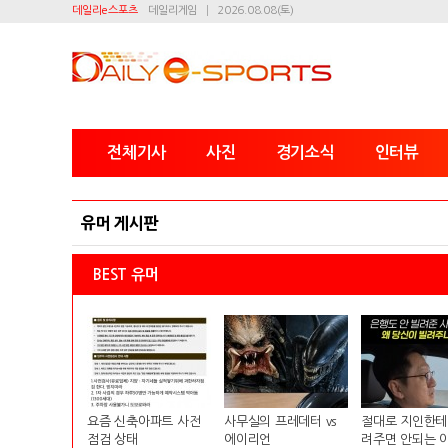
데일리e스포츠
데일리게임
2026.08.08(토)
전체기사
사진
경기소식
인터뷰
유머 게시판
BEST 유머
요즘 신축아파트 사전
사무실의 프레데터 vs
절대로 지인한테
점검 상태
에이리언
려주면 안되는 