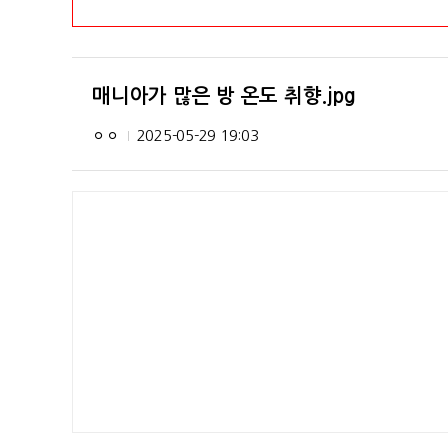
매니아가 많은 방 온도 취향.jpg
ㅇㅇ
2025-05-29 19:03