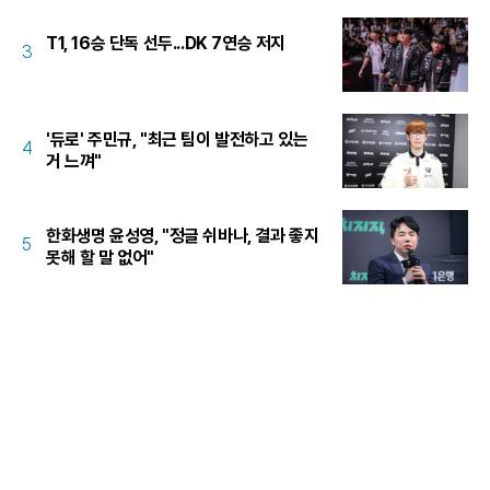
T1, 16승 단독 선두...DK 7연승 저지
3
'듀로' 주민규, "최근 팀이 발전하고 있는
4
거 느껴"
한화생명 윤성영, "정글 쉬바나, 결과 좋지
5
못해 할 말 없어"