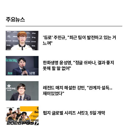
주요뉴스
'듀로' 주민규, "최근 팀이 발전하고 있는 거
느껴"
한화생명 윤성영, "정글 쉬바나, 결과 좋지
못해 할 말 없어"
레전드 매치 해설한 강민, "관계자 설득...
재미있었다"
펍지 글로벌 시리즈 서킷3, 5일 개막