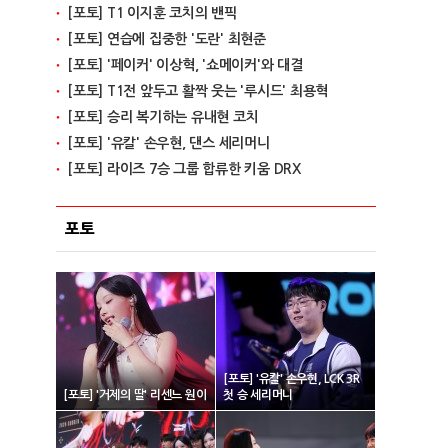
[포토] T1 이지훈 코치의 밴픽
[포토] 연습에 집중한 '도란' 최현준
[포토] '페이커' 이상혁, '쇼메이커'와 대결
[포토] T1전 앞두고 활짝 웃는 '루시드' 최용혁
[포토] 승리 복기하는 유내현 코치
[포토] '유칼' 손우현, 댄스 세리머니
[포토] 라이즈 7승 그룹 합류한 키움 DRX
포토
[포토] '유칼' 손우현, LCK 3R
[포토] '거제의 딸' 리센느 원이
첫 승 세리머니