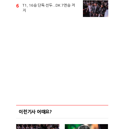
6
T1, 16승 단독 선두...DK 7연승 저
지
이런기사 어때요?