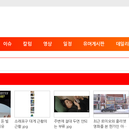
이슈
칼럼
영상
일정
유머게시판
데일리
 돈 빌
소래포구 대게 근황의
주변에 절대 두면 안되
최근 로미오와 줄리엣
이유
근황.jpg
는 부류.jpg
영화를 본 한가인 아들