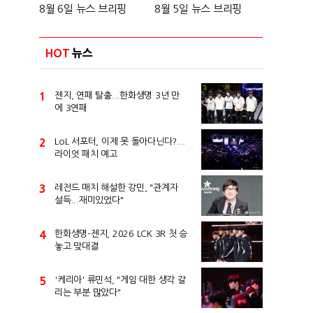
8월 6일 뉴스 브리핑
8월 5일 뉴스 브리핑
HOT
뉴스
1
젠지, 연패 탈출...한화생명 3년 만
에 3연패
2
LoL 서포터, 이제 못 돌아다닌다?...
라이엇 패치 예고
3
레전드 매치 해설한 강민, "관계자
설득...재미있었다"
4
한화생명-젠지, 2026 LCK 3R 첫 승
놓고 맞대결
5
'케리아' 류민석, "게임 대한 생각 갈
리는 부분 많았다"