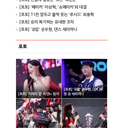
[포토] '페이커' 이상혁, '쇼메이커'와 대결
[포토] T1전 앞두고 활짝 웃는 '루시드' 최용혁
[포토] 승리 복기하는 유내현 코치
[포토] '유칼' 손우현, 댄스 세리머니
포토
[포토] '유칼' 손우현, LCK 3R
[포토] '거제의 딸' 리센느 원이
첫 승 세리머니