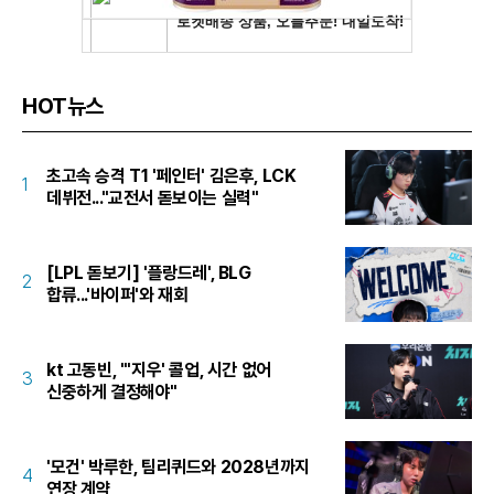
HOT뉴스
초고속 승격 T1 '페인터' 김은후, LCK
1
데뷔전..."교전서 돋보이는 실력"
[LPL 돋보기] '플랑드레', BLG
2
합류...'바이퍼'와 재회
kt 고동빈, "'지우' 콜업, 시간 없어
3
신중하게 결정해야"
'모건' 박루한, 팀리퀴드와 2028년까지
4
연장 계약