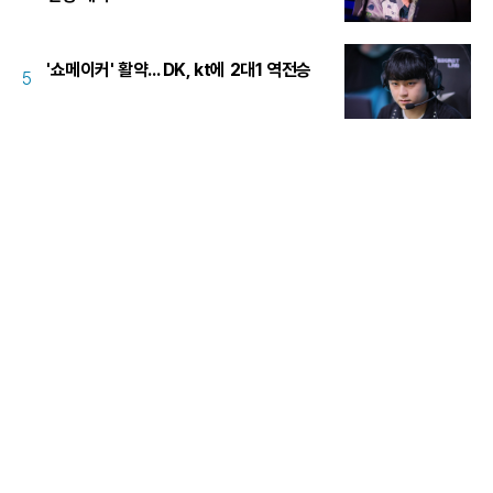
'쇼메이커' 활약... DK, kt에 2대1 역전승
5