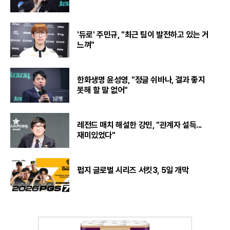
'듀로' 주민규, "최근 팀이 발전하고 있는 거
느껴"
한화생명 윤성영, "정글 쉬바나, 결과 좋지
못해 할 말 없어"
레전드 매치 해설한 강민, "관계자 설득...
재미있었다"
펍지 글로벌 시리즈 서킷3, 5일 개막