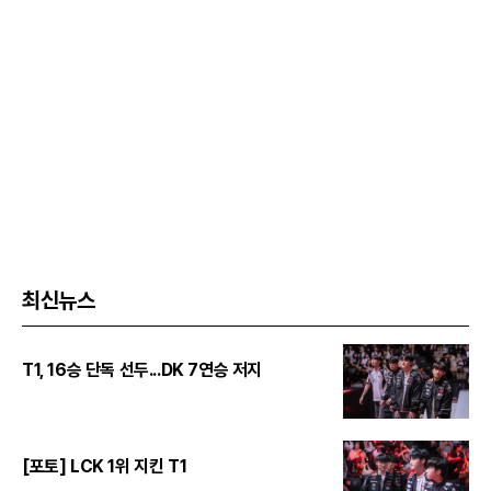
최신뉴스
T1, 16승 단독 선두...DK 7연승 저지
[포토] LCK 1위 지킨 T1