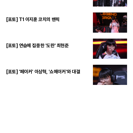
[포토] T1 이지훈 코치의 밴픽
[포토] 연습에 집중한 '도란' 최현준
[포토] '페이커' 이상혁, '쇼메이커'와 대결