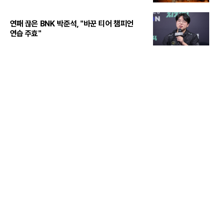
연패 끊은 BNK 박준석, "바꾼 티어 챔피언
연습 주효"