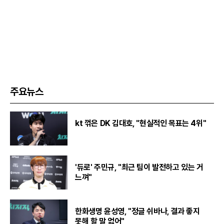
주요뉴스
kt 꺾은 DK 김대호, "현실적인 목표는 4위"
'듀로' 주민규, "최근 팀이 발전하고 있는 거
느껴"
한화생명 윤성영, "정글 쉬바나, 결과 좋지
못해 할 말 없어"