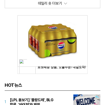
데일리 숏 더보기
HOT뉴스
[LPL 돋보기] '플랑드레', BLG
1
합류...'바이퍼'와 재회