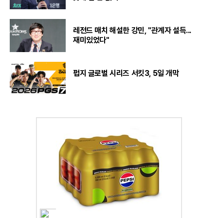
레전드 매치 해설한 강민, "관계자 설득...
재미있었다"
펍지 글로벌 시리즈 서킷3, 5일 개막