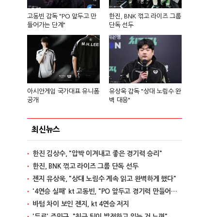
고동빈 감독 "PO 앞두고 만
한진, BNK 꺾고 라이즈 그룹
들어가는 단계"
단독 선두
아시안게임 국가대표 유니폼
유상욱 감독 "상대 노림수 완
공개
벽 대응"
최신뉴스
한진 김상수, "압박 이겨내고 좋은 경기력 승리"
한진, BNK 꺾고 라이즈 그룹 단독 선두
젠지 유상욱, "상대 노림수 계속 읽고 완벽하게 했다"
'4연승 실패' kt 고동빈, "PO 앞두고 경기력 만들어가는 단계"
바텀 차이 보인 젠지, kt 4연승 저지
'듀로' 주민규, "최근 팀이 발전하고 있는 거 느껴"