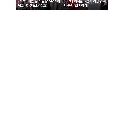
[포토] 서든 챔스 결승 MVP 이
[포토] 이세돌 9단과 이현경 아
병화, 리센느와 '야호'
나운서 '화기애애'