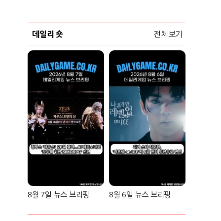
데일리 숏
전체보기
8월 7일 뉴스 브리핑
8월 6일 뉴스 브리핑