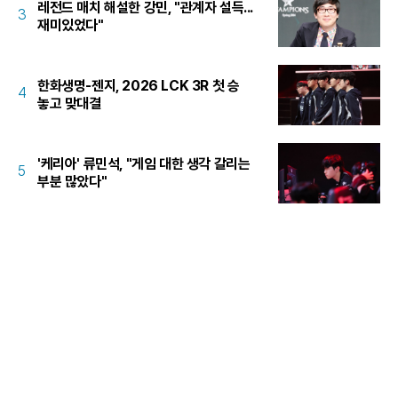
레전드 매치 해설한 강민, "관계자 설득...
3
재미있었다"
한화생명-젠지, 2026 LCK 3R 첫 승
4
놓고 맞대결
'케리아' 류민석, "게임 대한 생각 갈리는
5
부분 많았다"