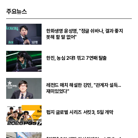
주요뉴스
한화생명 윤성영, "정글 쉬바나, 결과 좋지
못해 할 말 없어"
한진, 농심 2대1 꺾고 7연패 탈출
레전드 매치 해설한 강민, "관계자 설득...
재미있었다"
펍지 글로벌 시리즈 서킷3, 5일 개막