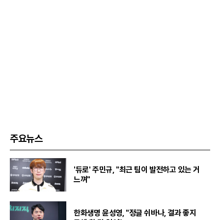
주요뉴스
'듀로' 주민규, "최근 팀이 발전하고 있는 거
느껴"
한화생명 윤성영, "정글 쉬바나, 결과 좋지