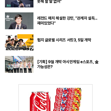
못해 할 말 없어"
레전드 매치 해설한 강민, "관계자 설득...
재미있었다"
펍지 글로벌 시리즈 서킷3, 5일 개막
[기획] 9월 개막 아시안게임 e스포츠, 金
가능성은?