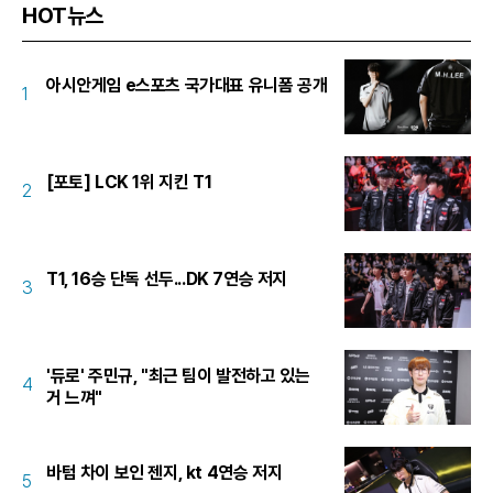
HOT뉴스
아시안게임 e스포츠 국가대표 유니폼 공개
1
[포토] LCK 1위 지킨 T1
2
T1, 16승 단독 선두...DK 7연승 저지
3
'듀로' 주민규, "최근 팀이 발전하고 있는
4
거 느껴"
바텀 차이 보인 젠지, kt 4연승 저지
5