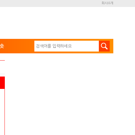
회사소개
숏