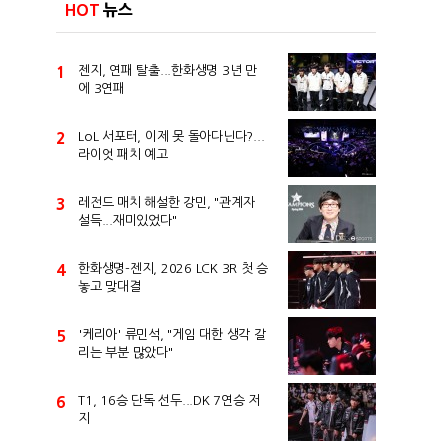
HOT
뉴스
1
젠지, 연패 탈출...한화생명 3년 만
에 3연패
2
LoL 서포터, 이제 못 돌아다닌다?...
라이엇 패치 예고
3
레전드 매치 해설한 강민, "관계자
설득...재미있었다"
4
한화생명-젠지, 2026 LCK 3R 첫 승
놓고 맞대결
5
'케리아' 류민석, "게임 대한 생각 갈
리는 부분 많았다"
6
T1, 16승 단독 선두...DK 7연승 저
지