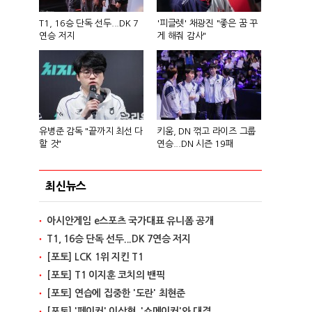
T1, 16승 단독 선두...DK 7
'피글렛' 채광진 "좋은 꿈 꾸
연승 저지
게 해줘 감사"
유병준 감독 "끝까지 최선 다
키움, DN 꺾고 라이즈 그룹
할 것"
연승...DN 시즌 19패
최신뉴스
아시안게임 e스포츠 국가대표 유니폼 공개
T1, 16승 단독 선두...DK 7연승 저지
[포토] LCK 1위 지킨 T1
[포토] T1 이지훈 코치의 밴픽
[포토] 연습에 집중한 '도란' 최현준
[포토] '페이커' 이상혁, '쇼메이커'와 대결