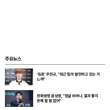
주요뉴스
'듀로' 주민규, "최근 팀이 발전하고 있는 거
느껴"
한화생명 윤성영, "정글 쉬바나, 결과 좋지
못해 할 말 없어"