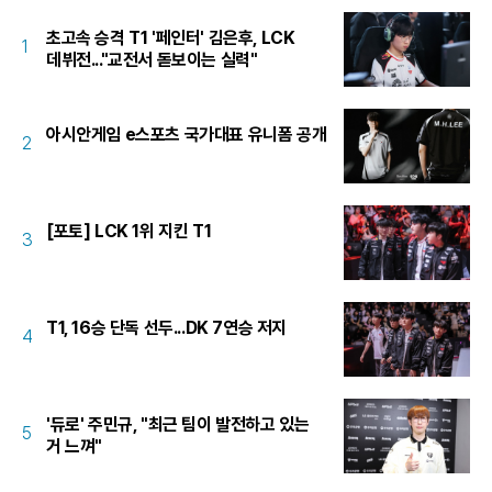
초고속 승격 T1 '페인터' 김은후, LCK
1
데뷔전..."교전서 돋보이는 실력"
아시안게임 e스포츠 국가대표 유니폼 공개
2
[포토] LCK 1위 지킨 T1
3
T1, 16승 단독 선두...DK 7연승 저지
4
'듀로' 주민규, "최근 팀이 발전하고 있는
5
거 느껴"