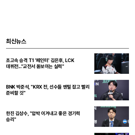
최신뉴스
초고속 승격 T1 '페인터' 김은후, LCK
데뷔전..."교전서 돋보이는 실력"
BNK 박준석, "KRX 전, 선수들 멘털 잡고 빨리
준비할 것"
한진 김상수, "압박 이겨내고 좋은 경기력
승리"