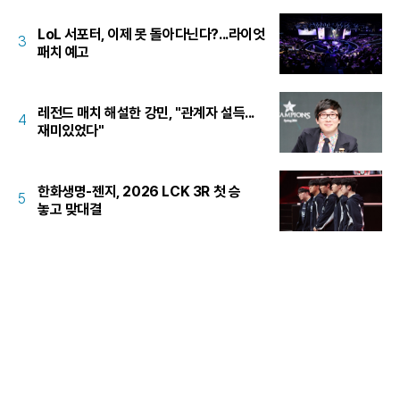
LoL 서포터, 이제 못 돌아다닌다?...라이엇
3
패치 예고
레전드 매치 해설한 강민, "관계자 설득...
4
재미있었다"
한화생명-젠지, 2026 LCK 3R 첫 승
5
놓고 맞대결