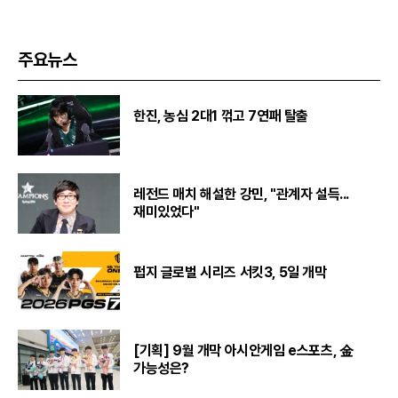
주요뉴스
한진, 농심 2대1 꺾고 7연패 탈출
레전드 매치 해설한 강민, "관계자 설득...
재미있었다"
펍지 글로벌 시리즈 서킷3, 5일 개막
[기획] 9월 개막 아시안게임 e스포츠, 金
가능성은?