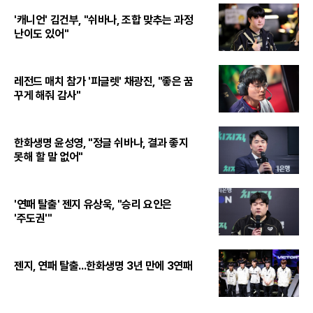
'캐니언' 김건부, "쉬바나, 조합 맞추는 과정
난이도 있어"
레전드 매치 참가 '피글렛' 채광진, "좋은 꿈
꾸게 해줘 감사"
한화생명 윤성영, "정글 쉬바나, 결과 좋지
못해 할 말 없어"
'연패 탈출' 젠지 유상욱, "승리 요인은
'주도권'"
젠지, 연패 탈출...한화생명 3년 만에 3연패