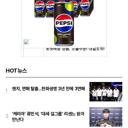
HOT뉴스
젠지, 연패 탈출...한화생명 3년 만에 3연패
1
'케리아' 류민석, '대세 걸그룹' 리센느 원이
2
만난다