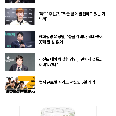
'듀로' 주민규, "최근 팀이 발전하고 있는 거
느껴"
한화생명 윤성영, "정글 쉬바나, 결과 좋지
못해 할 말 없어"
레전드 매치 해설한 강민, "관계자 설득...
재미있었다"
펍지 글로벌 시리즈 서킷3, 5일 개막