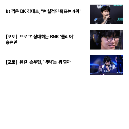
kt 꺾은 DK 김대호, "현실적인 목표는 4위"
[포토] '프로그' 상대하는 BNK '클리어'
송현민
[포토] '유칼' 손우현, '빅라'는 뭐 할까