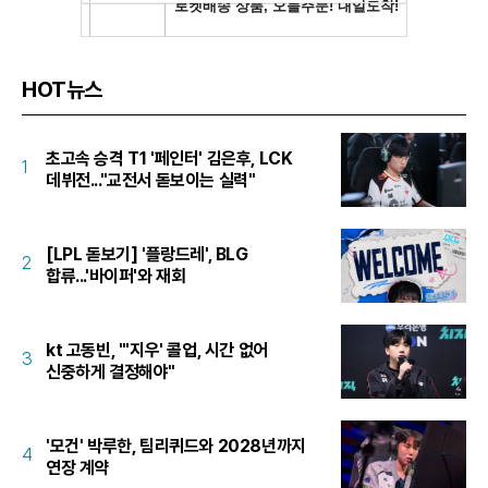
HOT뉴스
초고속 승격 T1 '페인터' 김은후, LCK
1
데뷔전..."교전서 돋보이는 실력"
[LPL 돋보기] '플랑드레', BLG
2
합류...'바이퍼'와 재회
kt 고동빈, "'지우' 콜업, 시간 없어
3
신중하게 결정해야"
'모건' 박루한, 팀리퀴드와 2028년까지
4
연장 계약