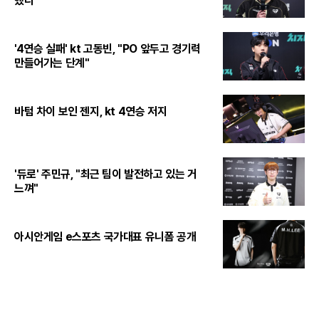
했다"
'4연승 실패' kt 고동빈, "PO 앞두고 경기력
만들어가는 단계"
바텀 차이 보인 젠지, kt 4연승 저지
'듀로' 주민규, "최근 팀이 발전하고 있는 거
느껴"
아시안게임 e스포츠 국가대표 유니폼 공개