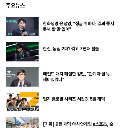
주요뉴스
한화생명 윤성영, "정글 쉬바나, 결과 좋지
못해 할 말 없어"
한진, 농심 2대1 꺾고 7연패 탈출
레전드 매치 해설한 강민, "관계자 설득...
재미있었다"
펍지 글로벌 시리즈 서킷3, 5일 개막
[기획] 9월 개막 아시안게임 e스포츠, 金