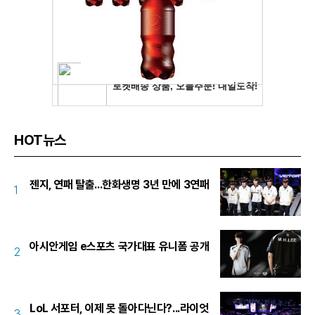
HOT뉴스
젠지, 연패 탈출...한화생명 3년 만에 3연패
1
아시안게임 e스포츠 국가대표 유니폼 공개
2
LoL 서포터, 이제 못 돌아다닌다?...라이엇
3