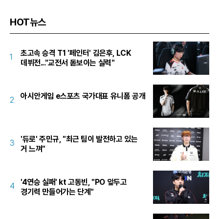
HOT뉴스
초고속 승격 T1 '페인터' 김은후, LCK
1
데뷔전..."교전서 돋보이는 실력"
아시안게임 e스포츠 국가대표 유니폼 공개
2
'듀로' 주민규, "최근 팀이 발전하고 있는
3
거 느껴"
'4연승 실패' kt 고동빈, "PO 앞두고
4
경기력 만들어가는 단계"