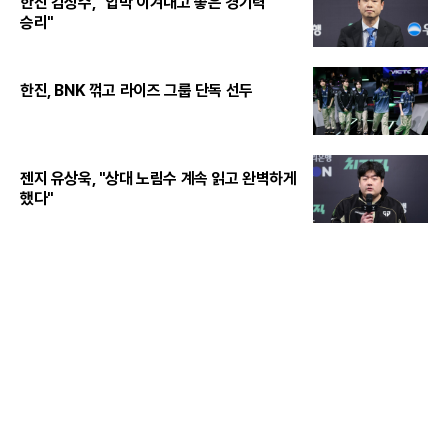
한진 김상수, "압박 이겨내고 좋은 경기력
승리"
한진, BNK 꺾고 라이즈 그룹 단독 선두
젠지 유상욱, "상대 노림수 계속 읽고 완벽하게
했다"