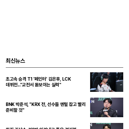
최신뉴스
초고속 승격 T1 '페인터' 김은후, LCK
데뷔전..."교전서 돋보이는 실력"
BNK 박준석, "KRX 전, 선수들 멘털 잡고 빨리
준비할 것"