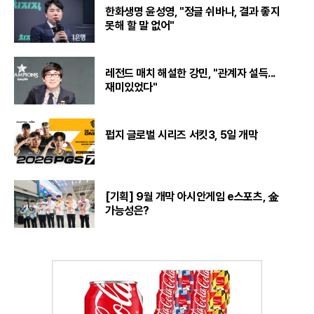
한화생명 윤성영, "정글 쉬바나, 결과 좋지
못해 할 말 없어"
레전드 매치 해설한 강민, "관계자 설득...
재미있었다"
펍지 글로벌 시리즈 서킷3, 5일 개막
[기획] 9월 개막 아시안게임 e스포츠, 金
가능성은?