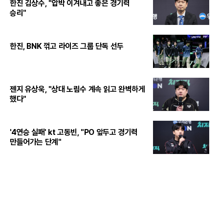
한진 김상수, "압박 이겨내고 좋은 경기력
승리"
한진, BNK 꺾고 라이즈 그룹 단독 선두
젠지 유상욱, "상대 노림수 계속 읽고 완벽하게
했다"
'4연승 실패' kt 고동빈, "PO 앞두고 경기력
만들어가는 단계"