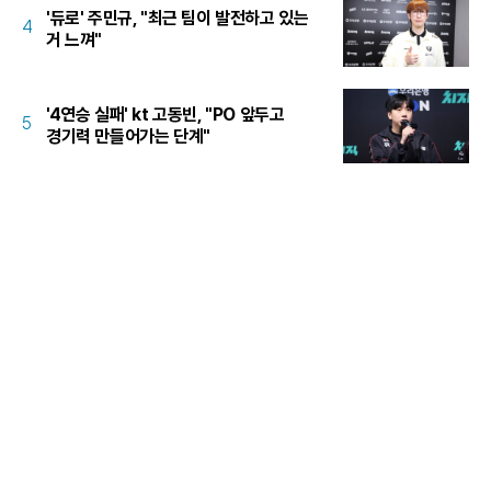
'듀로' 주민규, "최근 팀이 발전하고 있는
4
거 느껴"
'4연승 실패' kt 고동빈, "PO 앞두고
5
경기력 만들어가는 단계"