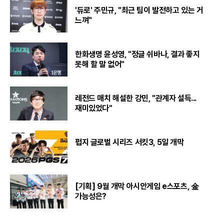
'듀로' 주민규, "최근 팀이 발전하고 있는 거
느껴"
한화생명 윤성영, "정글 쉬바나, 결과 좋지
못해 할 말 없어"
레전드 매치 해설한 강민, "관계자 설득...
재미있었다"
펍지 글로벌 시리즈 서킷3, 5일 개막
[기획] 9월 개막 아시안게임 e스포츠, 金
가능성은?