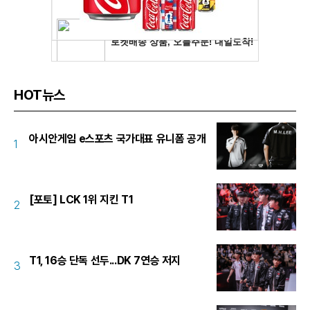
HOT뉴스
아시안게임 e스포츠 국가대표 유니폼 공개
1
[포토] LCK 1위 지킨 T1
2
T1, 16승 단독 선두...DK 7연승 저지
3