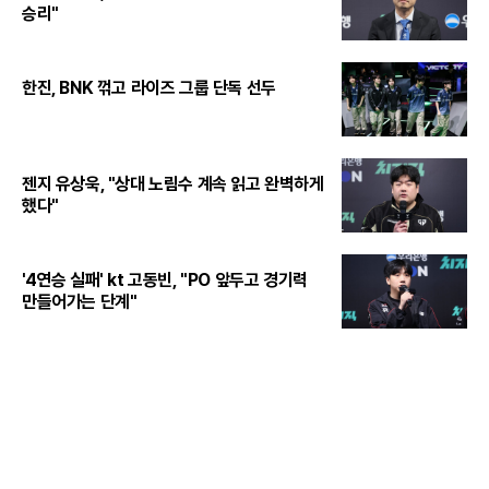
승리"
한진, BNK 꺾고 라이즈 그룹 단독 선두
젠지 유상욱, "상대 노림수 계속 읽고 완벽하게
했다"
'4연승 실패' kt 고동빈, "PO 앞두고 경기력
만들어가는 단계"