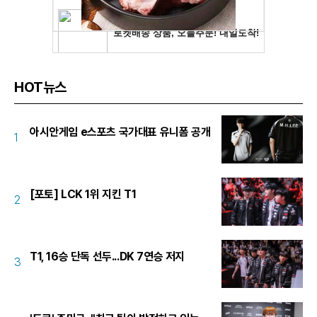
HOT뉴스
아시안게임 e스포츠 국가대표 유니폼 공개
1
[포토] LCK 1위 지킨 T1
2
T1, 16승 단독 선두...DK 7연승 저지
3