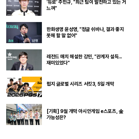
'듀로' 주민규, "최근 팀이 발전하고 있는 거
느껴"
한화생명 윤성영, "정글 쉬바나, 결과 좋지
못해 할 말 없어"
레전드 매치 해설한 강민, "관계자 설득...
재미있었다"
펍지 글로벌 시리즈 서킷3, 5일 개막
[기획] 9월 개막 아시안게임 e스포츠, 金
가능성은?