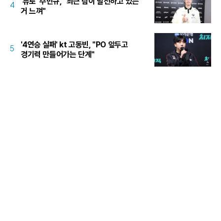
'듀로' 주민규, "최근 팀이 발전하고 있는
4
거 느껴"
'4연승 실패' kt 고동빈, "PO 앞두고
5
경기력 만들어가는 단계"